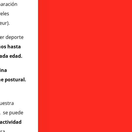
paración
veles
eur).
ier deporte
ños hasta
ada edad.
ina
ne postural.
uestra
, se puede
actividad
ra