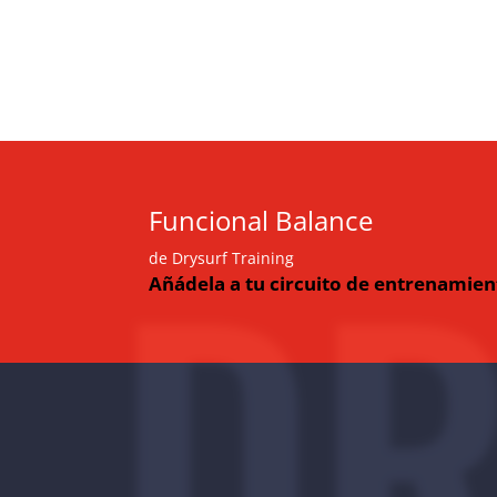
DR
Funcional Balance
de Drysurf Training
Añádela a tu circuito de entrenamien