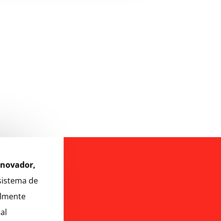
nnovador,
sistema de
almente
al