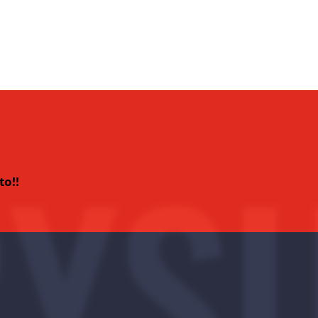
YS
to!!