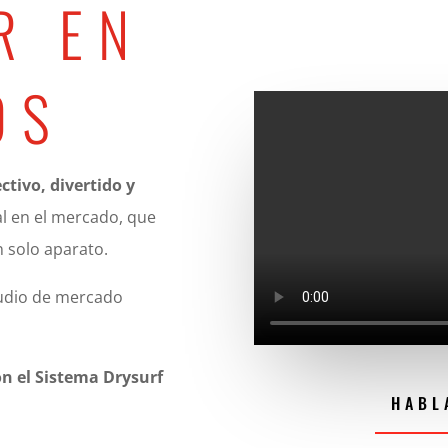
R EN
OS
ctivo, divertido y
al en el mercado, que
 solo aparato.
tudio de mercado
n el Sistema Drysurf
HABL