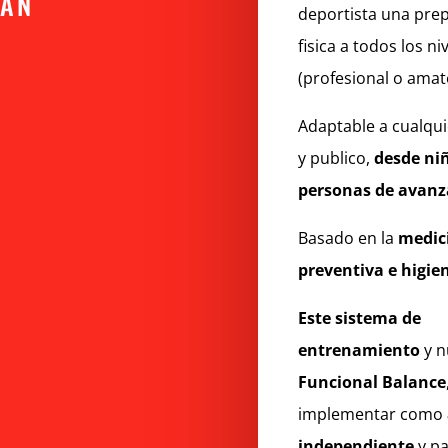
RÁN
deportista una pre
fisica a todos los ni
(profesional o amat
Adaptable a cualqu
y publico,
desde ni
personas de avanz
Basado en la
medic
preventiva e higie
Este sistema de
entrenamiento
y n
Funcional Balance
implementar como
independiente
y pa