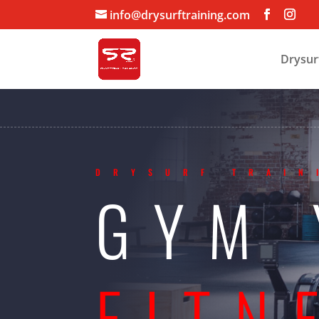
info@drysurftraining.com
Drysur
DRYSURF TRAIN
GYM
FITN