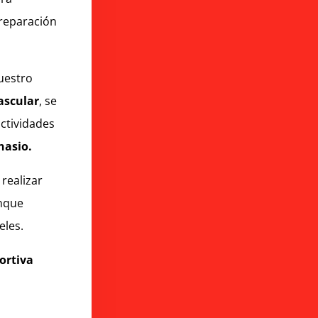
preparación
uestro
ascular
, se
actividades
nasio.
realizar
nque
eles.
ortiva