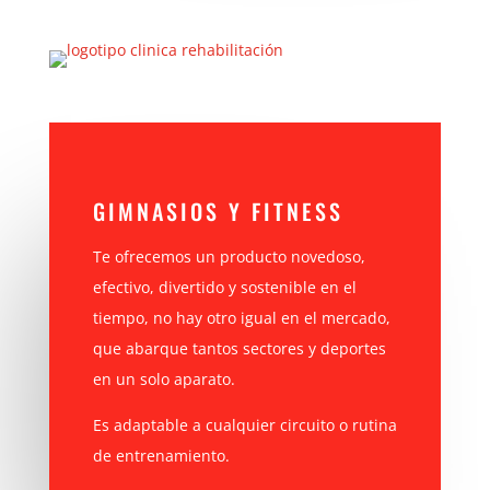
GIMNASIOS Y FITNESS
Te ofrecemos un producto novedoso,
efectivo, divertido y sostenible en el
tiempo, no hay otro igual en el mercado,
que abarque tantos sectores y deportes
en un solo aparato.
Es adaptable a cualquier circuito o rutina
de entrenamiento.