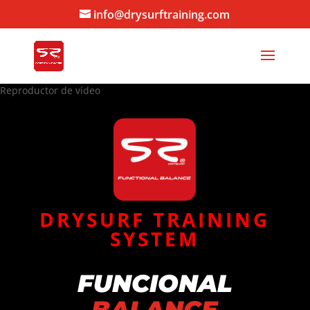
info@drysurftraining.com
Reproductor de vídeo
DRYSURF TRAINING
SYSTEM
FUNCIONAL
BALANCE