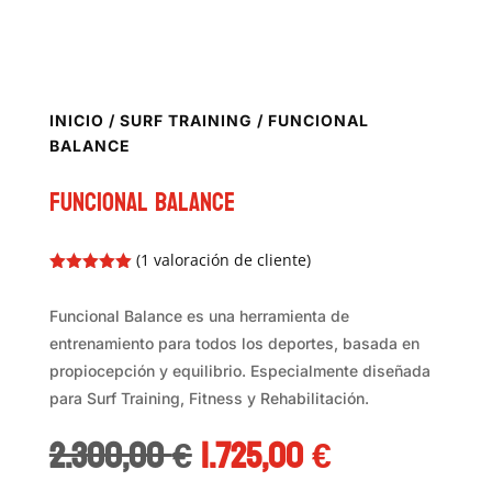
INICIO
/
SURF TRAINING
/ FUNCIONAL
BALANCE
Funcional Balance
(
1
valoración de cliente)
Valorado
con
5.00
de
5 en base
Funcional Balance es una herramienta de
a
valoración
entrenamiento para todos los deportes, basada en
de un
cliente
propiocepción y equilibrio. Especialmente diseñada
para Surf Training, Fitness y Rehabilitación.
El
El
2.300,00
€
1.725,00
€
precio
precio