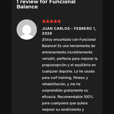
1 review for
Funcional
Balance
Valorado
JUAN CARLOS
–
FEBRERO 1,
con
5
de 5
2026
¡Estoy encantado con Funcional
Balance! Es una herramienta de
entrenamiento increíblemente
versátil, perfecta para mejorar la
propiocepción y el equilibrio en
cualquier deporte. La he usado
para surf training, fitness y
rehabilitación, y me ha
sorprendido gratamente su
eficacia. Recomendable 100%
para cualquiera que quiera
mejorar su rendimiento y