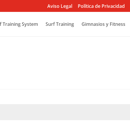
Aviso Legal
Política de Privacidad
f Training System
Surf Training
Gimnasios y Fitness
bligatorio