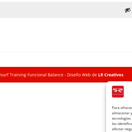
ysurf Training Funcional Balance - Diseño Web de
LR Creativos
Para ofrecer
almacenar y/
tecnologías
las identifi
afectar nega